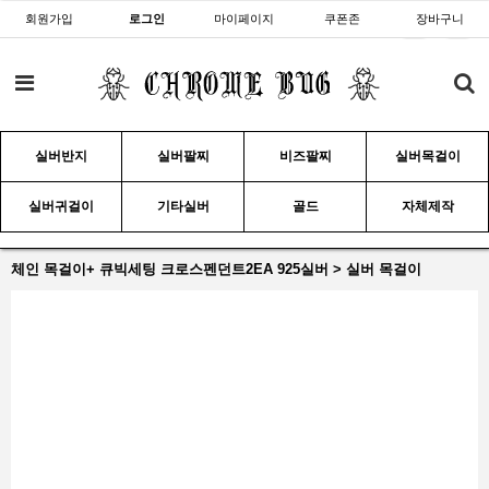
회원가입
로그인
마이페이지
쿠폰존
장바구니
실버반지
실버팔찌
비즈팔찌
실버목걸이
실버귀걸이
기타실버
골드
자체제작
체인 목걸이+ 큐빅세팅 크로스펜던트2EA 925실버 > 실버 목걸이