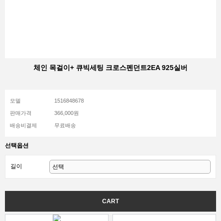
체인 목걸이+ 큐빅세팅 크로스펜던트2EA 925실버
모델
1516848678
판매가격
366,000원
배송비결제
무료배송
선택옵션
길이