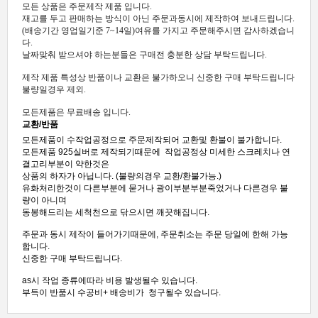
모든 상품은 주문제작 제품 입니다.
재고를 두고 판매하는 방식이 아닌 주문과동시에 제작하여 보내드립니다.
(배송기간 영업일기준 7~14일)여유를 가지고 주문해주시면 감사하겠습니
다.
날짜맞춰 받으셔야 하는분들은 구매전 충분한 상담 부탁드립니다.
제작 제품 특성상 반품이나 교환은 불가하오니 신중한 구매 부탁드립니다
불량일경우 제외.
모든제품은 무료배송 입니다.
교환/반품
모든제품이 수작업공정으로 주문제작되어 교환및 환불이 불가합니다.
모든제품 925실버로 제작되기때문에 작업공정상 미세한 스크레치나 연
결고리부분이 약한것은
상품의 하자가 아닙니다. (불량의경우 교환/환불가능.)
유화처리한것이 다른부분에 묻거나 광이부분부분죽었거나 다른경우 불
량이 아니며
동봉해드리는 세척천으로 닦으시면 깨끗해집니다.
주문과 동시 제작이 들어가기때문에, 주문취소는 주문 당일에 한해 가능
합니다.
신중한 구매 부탁드립니다.
as시 작업 종류에따라 비용 발생될수 있습니다.
부득이 반품시 수공비+ 배송비가 청구될수 있습니다.