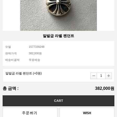
말발굽 라벨 펜던트
모델
1577339248
판매가격
382,000원
배송비결제
무료배송
말발굽 라벨 펜던트
(+0원)
총 금액 :
382,000원
WISH