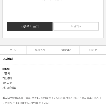
사용후기 쓰기
더보기 +
로그인
회사소개
이용약관
맨위로
고객센터
Board
1:1문의
개인결제
공지사항
사이즈측정법
회사명
ww컴퍼니 (크롬홈)
주소
(교환/반품주소아님) 전북 전주시 완산구 효자동3가 1622-4
도원하우스 1층 101호 (교환/반품주소아님)