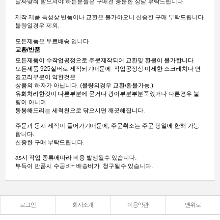
날짜맞춰 받으셔야 하는분들은 구매전 충분한 상담 부탁드립니다.
제작 제품 특성상 반품이나 교환은 불가하오니 신중한 구매 부탁드립니다
불량일경우 제외.
모든제품은 무료배송 입니다.
교환/반품
모든제품이 수작업공정으로 주문제작되어 교환및 환불이 불가합니다.
모든제품 925실버로 제작되기때문에 작업공정상 미세한 스크레치나 연
결고리부분이 약한것은
상품의 하자가 아닙니다. (불량의경우 교환/환불가능.)
유화처리한것이 다른부분에 묻거나 광이부분부분죽었거나 다른경우 불
량이 아니며
동봉해드리는 세척천으로 닦으시면 깨끗해집니다.
주문과 동시 제작이 들어가기때문에, 주문취소는 주문 당일에 한해 가능
합니다.
신중한 구매 부탁드립니다.
as시 작업 종류에따라 비용 발생될수 있습니다.
부득이 반품시 수공비+ 배송비가 청구될수 있습니다.
로그인
회사소개
이용약관
맨위로